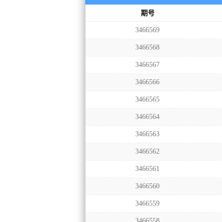
期号
3466569
3466568
3466567
3466566
3466565
3466564
3466563
3466562
3466561
3466560
3466559
3466558