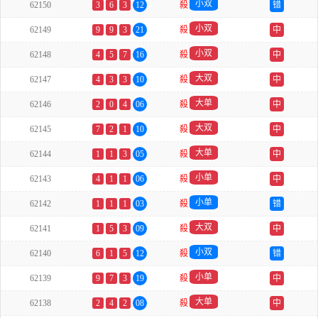
小双
62150
3
6
3
12
殺
错
小双
62149
9
9
3
21
殺
中
小双
62148
4
5
7
16
殺
中
大双
62147
4
3
3
10
殺
中
大单
62146
2
0
4
06
殺
中
大双
62145
7
2
1
10
殺
中
大单
62144
1
1
3
05
殺
中
小单
62143
4
1
1
06
殺
中
小单
62142
1
1
1
03
殺
错
大双
62141
1
5
3
09
殺
中
小双
62140
6
1
5
12
殺
错
小单
62139
9
7
3
19
殺
中
大单
62138
2
4
2
08
殺
中