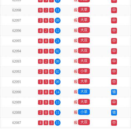
62099
6
3
2
11
殺
中
大单
62098
9
2
0
11
殺
中
大单
62097
3
6
0
09
殺
中
大双
62096
4
2
6
12
殺
中
大双
62095
6
8
7
21
殺
中
大双
62094
1
1
0
02
殺
中
大双
62093
6
2
1
09
殺
中
小单
62092
2
0
0
02
殺
中
大单
62091
1
5
3
09
殺
中
大双
62090
2
8
4
14
殺
错
大单
62089
1
9
3
13
殺
中
小单
62088
2
0
9
11
殺
错
大双
62087
4
8
3
15
殺
中