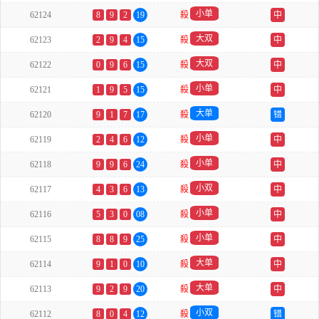
小单
62124
8
9
2
19
殺
中
大双
62123
2
9
4
15
殺
中
大双
62122
0
9
6
15
殺
中
小单
62121
1
9
5
15
殺
中
大单
62120
9
1
7
17
殺
错
小单
62119
2
4
6
12
殺
中
小单
62118
9
9
6
24
殺
中
小双
62117
4
3
6
13
殺
中
小单
62116
5
3
0
08
殺
中
小单
62115
8
8
9
25
殺
中
大单
62114
9
1
0
10
殺
中
大单
62113
9
2
9
20
殺
中
小双
62112
8
0
4
12
殺
错