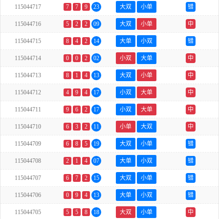
115044717
7
7
9
23
大双
小单
错
115044716
5
2
2
09
大双
小单
中
115044715
8
4
2
14
大单
小双
错
115044714
0
0
2
02
小双
大单
中
115044713
8
1
4
13
大双
小单
中
115044712
4
9
4
17
小双
大单
中
115044711
9
6
2
17
小双
大单
中
115044710
6
3
2
11
小单
大双
中
115044709
6
8
5
19
大双
小单
错
115044708
2
1
4
07
大单
小双
错
115044707
6
7
2
15
大双
小单
错
115044706
0
9
4
13
大单
小双
错
115044705
5
5
8
18
大双
小单
中