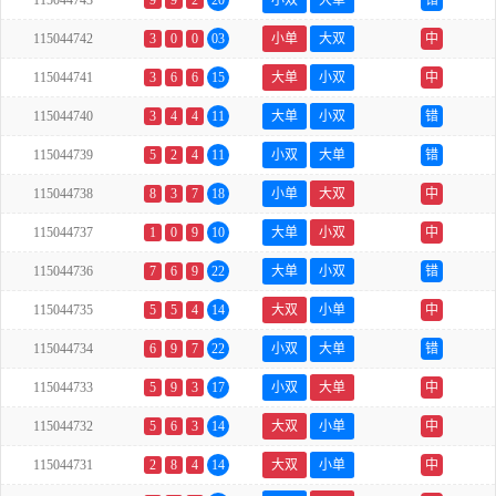
115044743
9
9
2
20
小双
大单
错
115044742
3
0
0
03
小单
大双
中
115044741
3
6
6
15
大单
小双
中
115044740
3
4
4
11
大单
小双
错
115044739
5
2
4
11
小双
大单
错
115044738
8
3
7
18
小单
大双
中
115044737
1
0
9
10
大单
小双
中
115044736
7
6
9
22
大单
小双
错
115044735
5
5
4
14
大双
小单
中
115044734
6
9
7
22
小双
大单
错
115044733
5
9
3
17
小双
大单
中
115044732
5
6
3
14
大双
小单
中
115044731
2
8
4
14
大双
小单
中