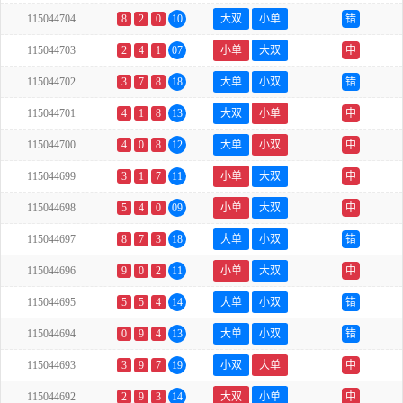
115044704
8
2
0
10
大双
小单
错
115044703
2
4
1
07
小单
大双
中
115044702
3
7
8
18
大单
小双
错
115044701
4
1
8
13
大双
小单
中
115044700
4
0
8
12
大单
小双
中
115044699
3
1
7
11
小单
大双
中
115044698
5
4
0
09
小单
大双
中
115044697
8
7
3
18
大单
小双
错
115044696
9
0
2
11
小单
大双
中
115044695
5
5
4
14
大单
小双
错
115044694
0
9
4
13
大单
小双
错
115044693
3
9
7
19
小双
大单
中
115044692
2
9
3
14
大双
小单
中