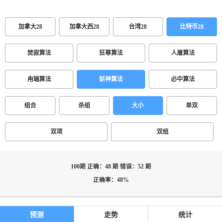
加拿大28
加拿大西28
台湾28
比特币28
焚寂算法
狂尊算法
人屠算法
甪端算法
斩神算法
必中算法
组合
杀组
大小
单双
双项
双组
100期 正确：48 期 错误：52 期
正确率：48%
预测
走势
统计