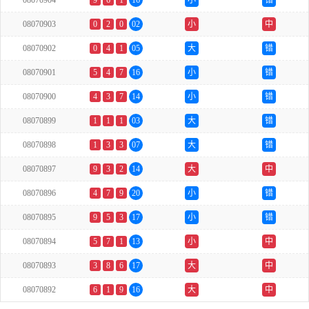
08070904
9
6
1
16
小
错
08070903
0
2
0
02
小
中
08070902
0
4
1
05
大
错
08070901
5
4
7
16
小
错
08070900
4
3
7
14
小
错
08070899
1
1
1
03
大
错
08070898
1
3
3
07
大
错
08070897
9
3
2
14
大
中
08070896
4
7
9
20
小
错
08070895
9
5
3
17
小
错
08070894
5
7
1
13
小
中
08070893
3
8
6
17
大
中
08070892
6
1
9
16
大
中