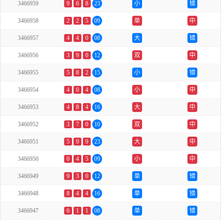
3466959
9
6
8
23
小
错
3466958
2
2
5
09
单
中
3466957
4
4
0
08
大
错
3466956
3
9
0
12
双
中
3466955
5
8
2
15
小
错
3466954
4
0
4
08
小
中
3466953
4
8
4
16
大
中
3466952
3
7
0
10
双
中
3466951
5
9
9
23
大
中
3466950
0
4
5
09
小
中
3466949
9
3
0
12
单
错
3466948
8
4
4
16
单
错
3466947
6
1
1
08
单
错