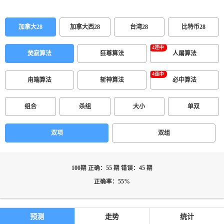
加拿大28
加拿大西28
台湾28
比特币28
焚寂算法
狂尊算法
人屠算法
甪端算法
斩神算法
必中算法
组合
杀组
大小
单双
双项
双组
100期 正确：55 期 错误：45 期
正确率：55%
预测
走势
统计