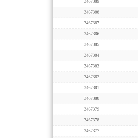
3467389
3467388
3467387
3467386
3467385
3467384
3467383
3467382
3467381
3467380
3467379
3467378
3467377