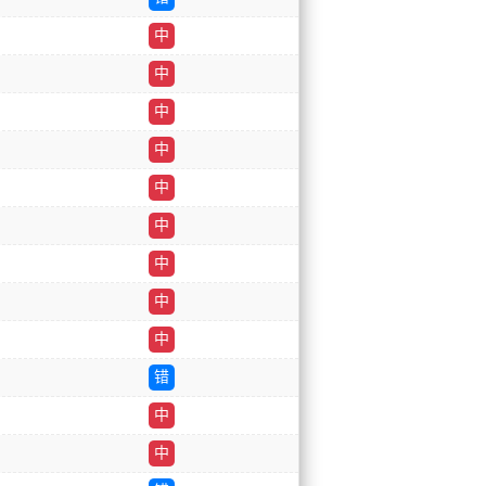
中
中
中
中
中
中
中
中
中
错
中
中