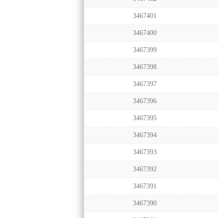
3467401
3467400
3467399
3467398
3467397
3467396
3467395
3467394
3467393
3467392
3467391
3467390