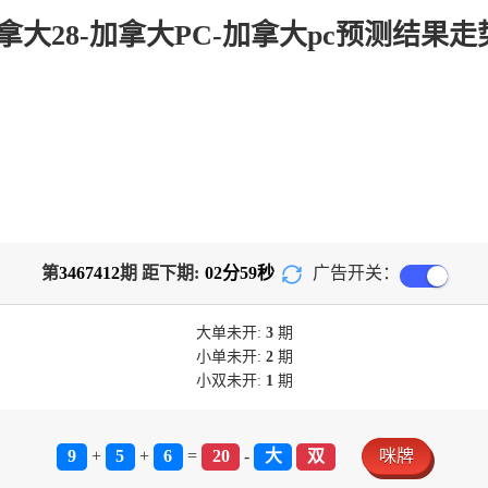
第
3467412
期 距下期:
02
分
58
秒
广告开关：
大单
未开:
3
期
小单
未开:
2
期
小双
未开:
1
期
9
+
5
+
6
=
20
-
大
双
咪牌