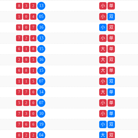
13
小
单
8
3
2
05
小
双
1
0
4
16
小
双
9
0
7
13
小
单
7
2
4
15
大
单
6
1
8
16
大
双
2
9
5
15
大
单
6
8
1
07
小
双
1
1
5
14
大
单
7
7
0
07
小
单
5
2
0
10
小
单
7
3
0
19
小
双
7
6
6
04
大
双
0
2
2