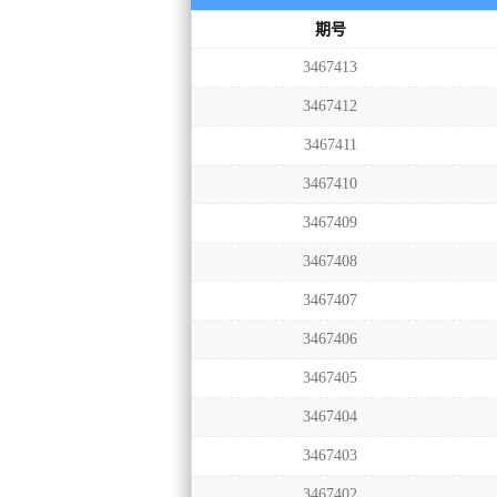
期号
3467413
3467412
3467411
3467410
3467409
3467408
3467407
3467406
3467405
3467404
3467403
3467402