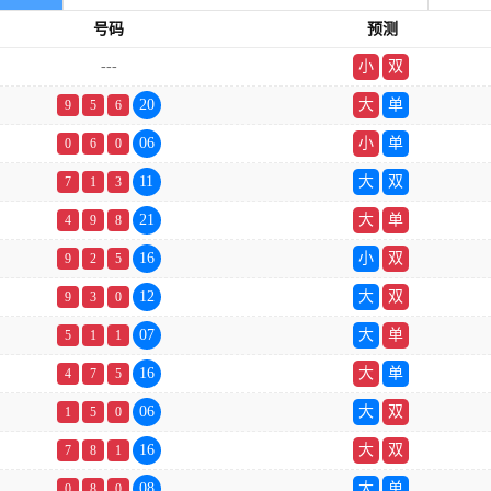
号码
预测
---
小
双
20
大
单
9
5
6
06
小
单
0
6
0
11
大
双
7
1
3
21
大
单
4
9
8
16
小
双
9
2
5
12
大
双
9
3
0
07
大
单
5
1
1
16
大
单
4
7
5
06
大
双
1
5
0
16
大
双
7
8
1
08
大
单
0
8
0