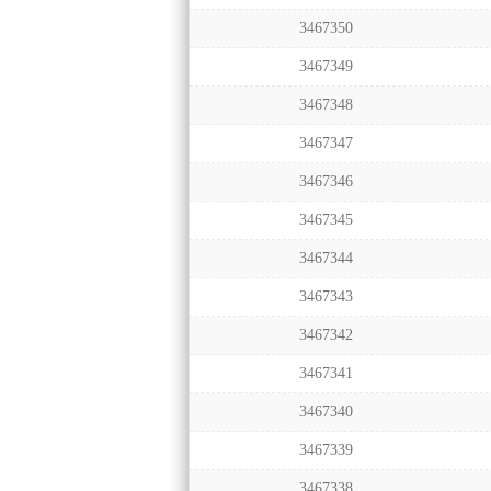
3467350
3467349
3467348
3467347
3467346
3467345
3467344
3467343
3467342
3467341
3467340
3467339
3467338