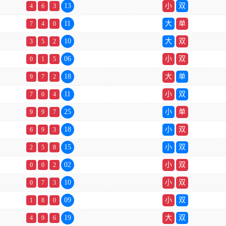
13
小
双
4
6
3
11
大
单
7
4
0
10
大
双
3
5
2
06
小
双
0
1
5
18
大
单
9
7
2
11
小
双
7
0
4
25
小
单
9
9
7
18
小
双
6
9
3
15
小
双
2
5
8
02
小
双
0
0
2
10
小
双
0
7
3
09
小
双
1
8
0
19
大
双
4
9
6