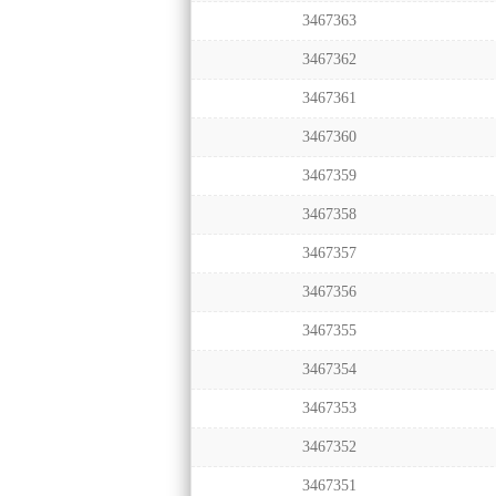
3467363
3467362
3467361
3467360
3467359
3467358
3467357
3467356
3467355
3467354
3467353
3467352
3467351