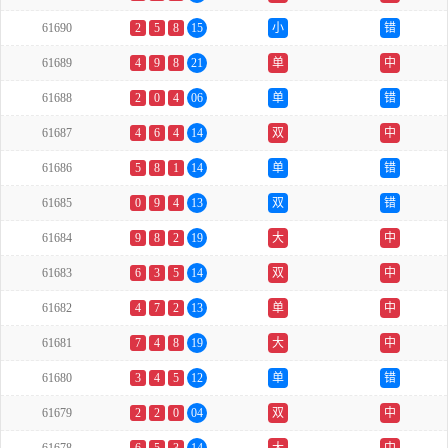
61690
2
5
8
15
小
错
61689
4
9
8
21
单
中
61688
2
0
4
06
单
错
61687
4
6
4
14
双
中
61686
5
8
1
14
单
错
61685
0
9
4
13
双
错
61684
9
8
2
19
大
中
61683
6
3
5
14
双
中
61682
4
7
2
13
单
中
61681
7
4
8
19
大
中
61680
3
4
5
12
单
错
61679
2
2
0
04
双
中