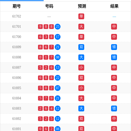
期号
号码
预测
结果
61702
---
单
---
61701
9
8
8
25
大
中
61700
6
3
8
17
单
中
61699
8
6
7
21
双
错
61698
0
1
7
08
大
错
61697
5
2
6
13
小
中
61696
6
8
8
22
双
中
61695
5
0
2
07
小
中
61694
5
7
9
21
大
中
61693
2
6
4
12
大
错
61692
5
2
5
12
双
中
61691
0
6
2
08
双
中