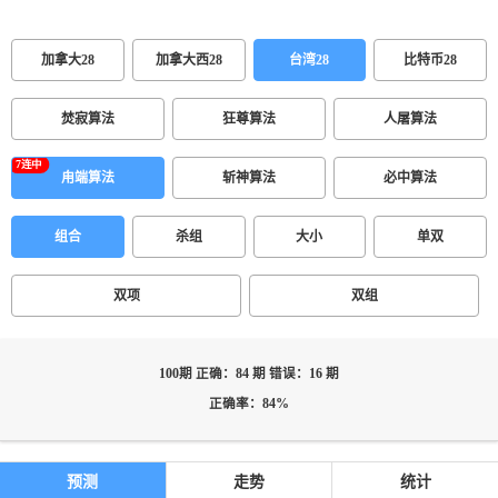
加拿大28
加拿大西28
台湾28
比特币28
焚寂算法
狂尊算法
人屠算法
甪端算法
斩神算法
必中算法
组合
杀组
大小
单双
双项
双组
100期 正确：84 期 错误：16 期
正确率：84%
预测
走势
统计