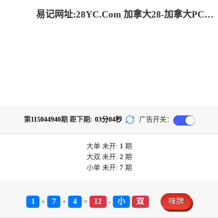
易记网址:28YC.Com 加拿大28-加拿大PC-加拿大pc预测结果走势|加拿大28预测开奖官网咪牌|飞飞28加拿大在线预测_专注研究!
第
115044940
期 距下期:
03
分
04
秒
广告开关：
大单
未开:
1
期
大双
未开:
2
期
小单
未开:
7
期
1
7
4
12
小
双
咪牌
+
+
=
-