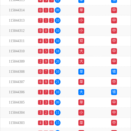
115044315
4
5
3
12
单
错
115044314
0
1
8
09
单
中
115044313
7
1
2
10
小
中
115044312
9
0
1
10
小
中
115044311
4
5
1
10
双
中
115044310
8
5
5
18
大
中
115044309
2
9
9
20
大
中
115044308
0
7
3
10
单
错
115044307
6
9
6
21
单
中
115044306
1
7
2
10
大
错
115044305
1
3
5
09
单
中
115044304
3
2
6
11
小
中
115044303
4
5
6
15
单
中