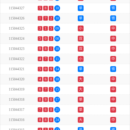
115044327
5
8
5
18
单
错
115044326
1
7
2
10
单
错
115044325
3
1
5
09
小
中
115044324
5
0
3
08
双
中
115044323
9
8
1
18
双
中
115044322
4
7
0
11
小
中
115044321
5
0
9
14
单
错
115044320
4
6
8
18
大
中
115044319
6
7
2
15
大
中
115044318
8
9
0
17
单
中
115044317
7
6
8
21
单
中
115044316
8
8
8
24
大
中