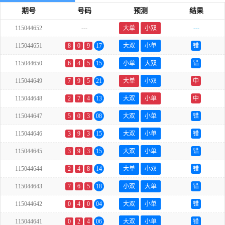
期号
号码
预测
结果
115044652
---
大单
小双
---
115044651
8
0
9
17
大双
小单
错
115044650
6
4
5
15
小单
大双
错
115044649
7
9
5
21
大单
小双
中
115044648
2
7
4
13
大双
小单
中
115044647
5
0
3
08
大双
小单
错
115044646
3
9
3
15
大双
小单
错
115044645
3
9
3
15
大双
小单
错
115044644
2
4
8
14
大单
小双
错
115044643
7
6
5
18
小双
大单
错
115044642
0
4
0
04
大双
小单
错
115044641
0
2
4
06
大双
小单
错