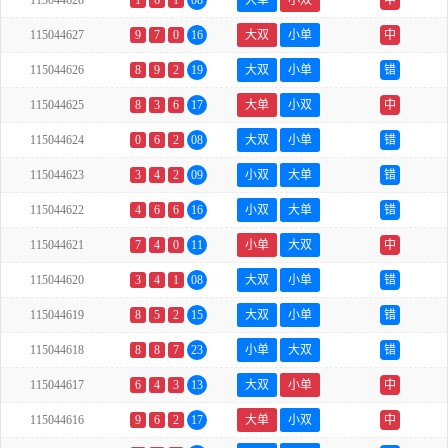
115044628
1
6
1
08
大单
小双
中
115044627
9
7
0
16
大双
小单
中
115044626
8
9
2
19
大双
小单
错
115044625
8
3
6
17
大单
小双
中
115044624
0
6
2
08
大双
小单
错
115044623
3
4
2
09
小双
大单
错
115044622
4
6
6
16
小双
大单
错
115044621
7
4
0
11
小单
大双
中
115044620
3
4
1
08
大双
小单
错
115044619
8
5
2
15
大双
小单
错
115044618
8
8
7
23
小单
大双
错
115044617
6
4
3
13
大双
小单
中
115044616
9
6
2
17
大单
小双
中