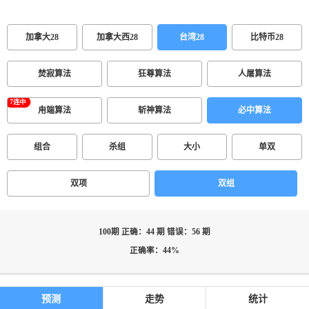
加拿大28
加拿大西28
台湾28
比特币28
焚寂算法
狂尊算法
人屠算法
甪端算法
斩神算法
必中算法
组合
杀组
大小
单双
双项
双组
100期 正确：44 期 错误：56 期
正确率：44%
预测
走势
统计