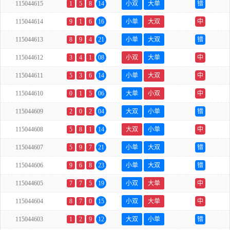
115044615
1
5
8
14
小双
大单
错
115044614
9
1
6
16
小单
大双
中
115044613
8
9
4
21
小单
大双
错
115044612
3
4
1
08
小双
大单
中
115044611
5
3
6
14
小单
大双
中
115044610
0
1
5
06
大单
小双
中
115044609
2
0
2
04
大双
小单
错
115044608
5
8
1
14
大双
小单
中
115044607
5
9
7
21
小单
大双
错
115044606
9
6
8
23
小单
大双
错
115044605
7
7
5
19
小双
大单
中
115044604
8
7
0
15
小双
大单
中
115044603
1
2
9
12
大双
小单
错