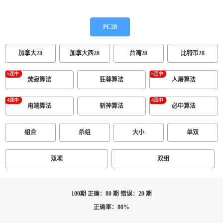
PC28
加拿大28
加拿大西28
台湾28
比特币28
焚寂算法
狂尊算法
人屠算法
甪端算法
斩神算法
必中算法
组合
杀组
大小
单双
双项
双组
100期 正确：80 期 错误：20 期
正确率：80%