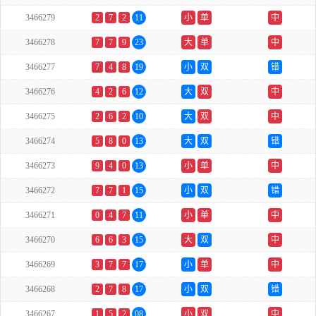
3466279
2
7
2
11
小
单
中
3466278
7
7
9
23
大
单
中
3466277
7
4
8
19
小
双
错
3466276
4
2
6
12
大
双
中
3466275
2
6
2
10
大
双
中
3466274
5
8
0
13
大
双
错
3466273
9
4
0
13
小
单
中
3466272
7
7
1
15
小
双
错
3466271
0
4
7
11
小
单
中
3466270
6
6
3
15
大
双
中
3466269
3
7
7
17
小
单
中
3466268
2
7
8
17
小
双
错
3466267
1
5
2
08
小
双
中