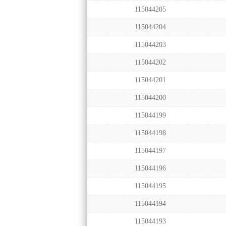
115044205
115044204
115044203
115044202
115044201
115044200
115044199
115044198
115044197
115044196
115044195
115044194
115044193