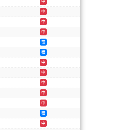
中
中
中
中
错
错
中
中
中
中
中
错
中