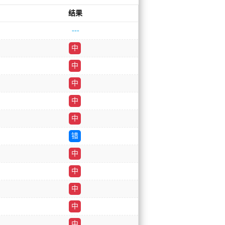
结果
---
中
中
中
中
中
错
中
中
中
中
中