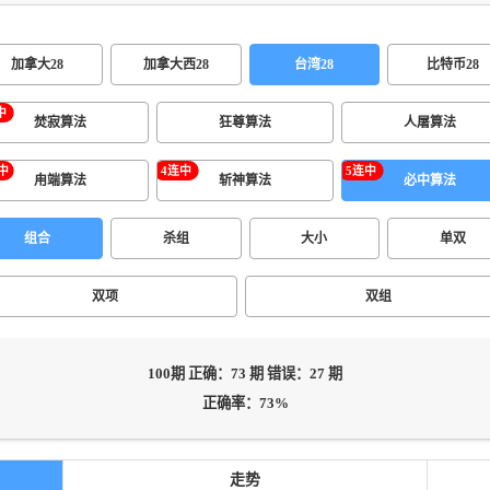
加拿大28
加拿大西28
台湾28
比特币28
焚寂算法
狂尊算法
人屠算法
甪端算法
斩神算法
必中算法
组合
杀组
大小
单双
双项
双组
100期 正确：73 期 错误：27 期
正确率：73%
走势