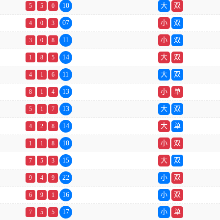
10
大
双
5
5
0
07
小
双
4
0
3
11
小
双
3
0
8
14
大
双
1
8
5
11
大
双
4
1
6
13
小
单
8
1
4
13
大
双
5
1
7
14
大
单
4
2
8
10
小
双
1
1
8
15
大
双
7
5
3
22
小
双
9
4
9
16
小
双
6
9
1
17
小
单
7
5
5