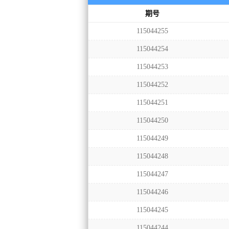
期号
115044255
115044254
115044253
115044252
115044251
115044250
115044249
115044248
115044247
115044246
115044245
115044244