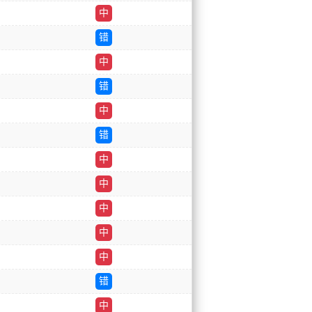
中
错
中
错
中
错
中
中
中
中
中
错
中