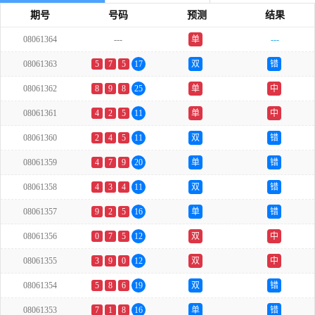
期号
号码
预测
结果
08061364
---
单
---
08061363
5
7
5
17
双
错
08061362
8
9
8
25
单
中
08061361
4
2
5
11
单
中
08061360
2
4
5
11
双
错
08061359
4
7
9
20
单
错
08061358
4
3
4
11
双
错
08061357
9
2
5
16
单
错
08061356
0
7
5
12
双
中
08061355
3
9
0
12
双
中
08061354
5
8
6
19
双
错
08061353
7
1
8
16
单
错